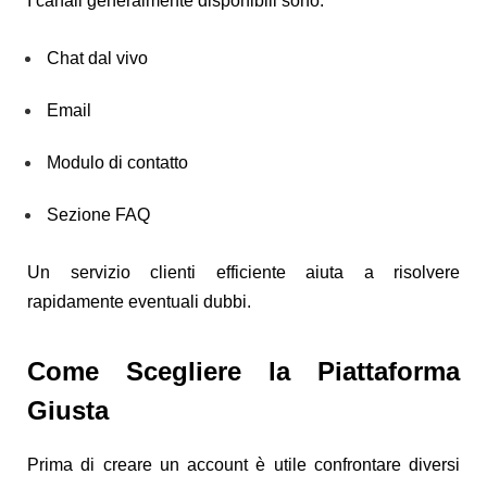
I canali generalmente disponibili sono:
Chat dal vivo
Email
Modulo di contatto
Sezione FAQ
Un servizio clienti efficiente aiuta a risolvere
rapidamente eventuali dubbi.
Come Scegliere la Piattaforma
Giusta
Prima di creare un account è utile confrontare diversi