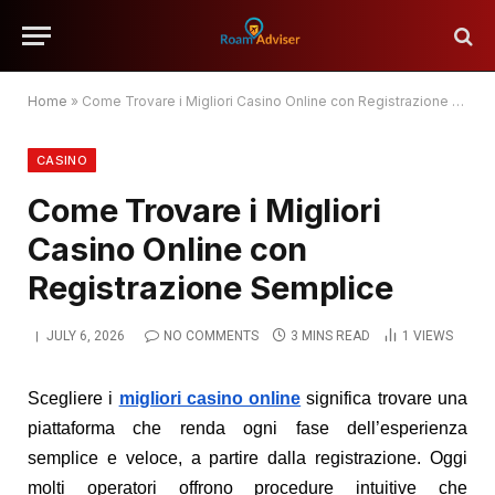
Home
»
Come Trovare i Migliori Casino Online con Registrazione Semplice
CASINO
Come Trovare i Migliori
Casino Online con
Registrazione Semplice
JULY 6, 2026
NO COMMENTS
3 MINS READ
1
VIEWS
Scegliere i
migliori casino online
significa trovare una
piattaforma che renda ogni fase dell’esperienza
semplice e veloce, a partire dalla registrazione. Oggi
molti operatori offrono procedure intuitive che