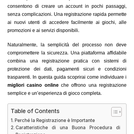
consentono di creare un account in pochi passaggi,
senza complicazioni. Una registrazione rapida permette
ai nuovi utenti di accedere facilmente ai giochi, alle
promozioni e ai servizi disponibili.
Naturalmente, la semplicità del processo non deve
compromettere la sicurezza. Una piattaforma affidabile
combina una registrazione pratica con sistemi di
protezione dei dati, pagamenti sicuri e condizioni
trasparenti. In questa guida scoprirai come individuare i
migliori casino online
che offrono una registrazione
semplice e un’esperienza di gioco completa.
Table of Contents
Perché la Registrazione è Importante
Caratteristiche di una Buona Procedura di