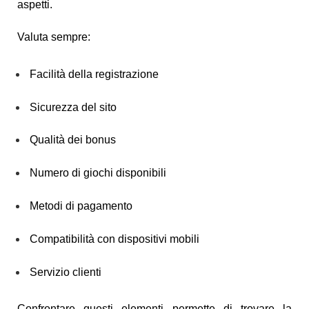
aspetti.
Valuta sempre:
Facilità della registrazione
Sicurezza del sito
Qualità dei bonus
Numero di giochi disponibili
Metodi di pagamento
Compatibilità con dispositivi mobili
Servizio clienti
Confrontare questi elementi permette di trovare la