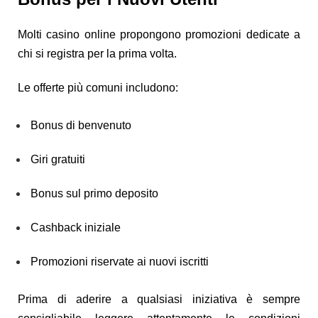
Molti casino online propongono promozioni dedicate a
chi si registra per la prima volta.
Le offerte più comuni includono:
Bonus di benvenuto
Giri gratuiti
Bonus sul primo deposito
Cashback iniziale
Promozioni riservate ai nuovi iscritti
Prima di aderire a qualsiasi iniziativa è sempre