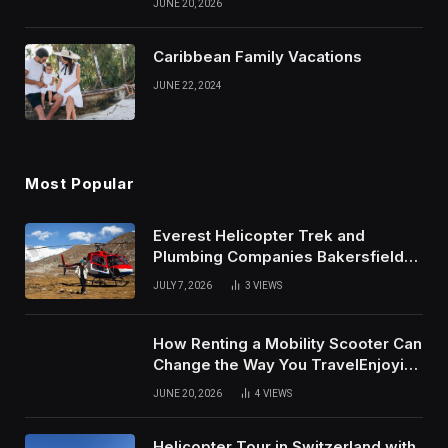
JUNE 20, 2026
Caribbean Family Vacations
JUNE 22, 2024
Most Popular
Everest Helicopter Trek and
Plumbing Companies Bakersfield
Complete Online Guide
JULY 7, 2026
3
VIEWS
How Renting a Mobility Scooter Can
Change the Way You TravelEnjoying
More of Life With Less Stress
JUNE 20, 2026
4
VIEWS
Helicopter Tour in Switzerland with