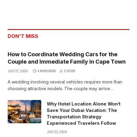
DON'T MISS
How to Coordinate Wedding Cars for the
Couple and Immediate Family in Cape Town
JULY 27, 2026
4 MINS READ
5
VIEWS
A wedding involving several vehicles requires more than
choosing attractive models. The couple may arrive…
Why Hotel Location Alone Won’t
Save Your Dubai Vacation: The
Transportation Strategy
Experienced Travelers Follow
JULY 22, 2026