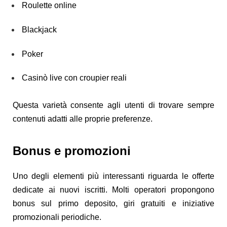
Roulette online
Blackjack
Poker
Casinò live con croupier reali
Questa varietà consente agli utenti di trovare sempre
contenuti adatti alle proprie preferenze.
Bonus e promozioni
Uno degli elementi più interessanti riguarda le offerte
dedicate ai nuovi iscritti. Molti operatori propongono
bonus sul primo deposito, giri gratuiti e iniziative
promozionali periodiche.