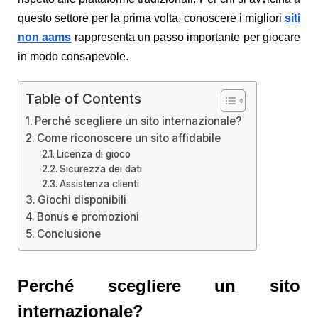
questo settore per la prima volta, conoscere i migliori
siti
non aams
rappresenta un passo importante per giocare
in modo consapevole.
Table of Contents
Perché scegliere un sito internazionale?
Come riconoscere un sito affidabile
Licenza di gioco
Sicurezza dei dati
Assistenza clienti
Giochi disponibili
Bonus e promozioni
Conclusione
Perché scegliere un sito
internazionale?